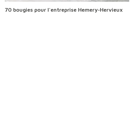
70 bougies pour l'entreprise Hemery-Hervieux
Le 02 juillet dernier, l'entreprise a fêté ses 70 ans le
temps d'une journée et d'une soirée mémorable !
Lire la suite
Construction du nouveau Super U de Coupvray
Le nouveau Super U de Coupvray dans le 77 est l'un des
magasins les plus atypiques du réseau !